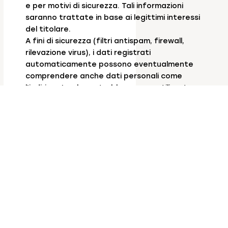
e per motivi di sicurezza. Tali informazioni
saranno trattate in base ai legittimi interessi
del titolare.
A fini di sicurezza (filtri antispam, firewall,
rilevazione virus), i dati registrati
automaticamente possono eventualmente
comprendere anche dati personali come
l'indirizzo Ip, che potrebbe essere utilizzato,
conformemente alle leggi vigenti in materia,
al fine di bloccare tentativi di
danneggiamento al sito medesimo o di
recare danno ad altri utenti, o comunque
attività dannose o costituenti reato. Tali dati
non sono mai utilizzati per l'identificazione o
la profilazione dell'utente, ma solo a fini di
tutela del sito e dei suoi utenti, tali
informazioni saranno trattate in base ai
legittimi interessi del titolare. Questi dati non
sono destinati alla comunicazione a terzi