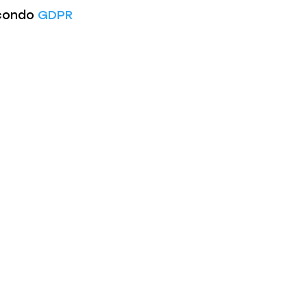
econdo
GDPR
?