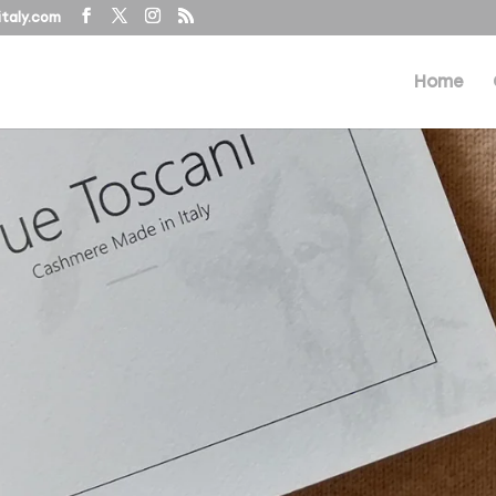
taly.com
Home