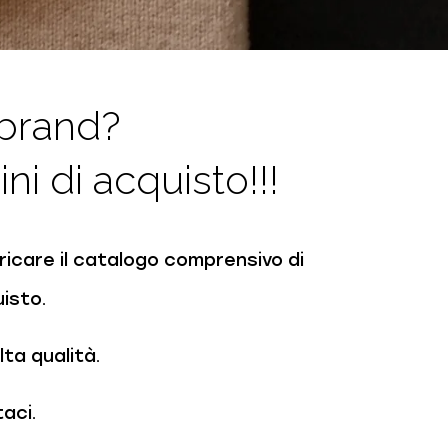
 brand?
ni di acquisto!!!
aricare il catalogo comprensivo di
uisto.
lta qualità.
aci.