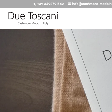
+39 3492791542
info@cashmere-madeini