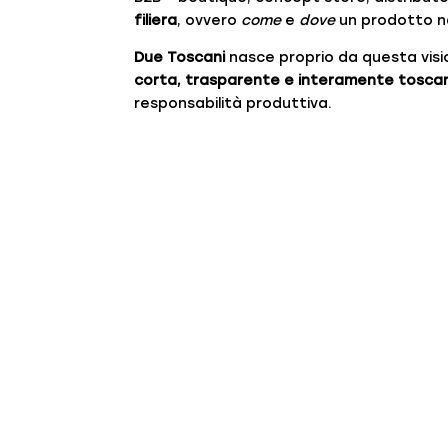
filiera
, ovvero
come
e
dove
un prodotto na
Due Toscani
nasce proprio da questa visi
corta, trasparente e interamente tosca
responsabilità produttiva.
Una storia che parte da
Due Toscani affonda le proprie radici nel 
d’Europa per la lavorazione dei filati e de
fatto di esperienza diretta sulle macchin
produttivi reali.
Non parliamo di una produzione delocali
controllo costante sulla qualità e sui temp
Cashmere nuovo e cash
un’unica filosofia
La produzione Due Toscani si basa su due 