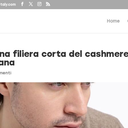
taly.com
Home
na filiera corta del cashmere
cana
menti