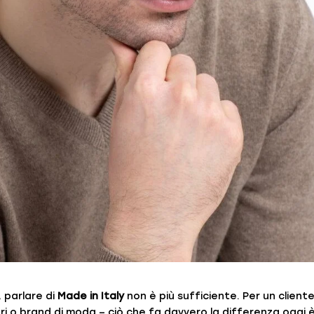
 parlare di
Made in Italy
non è più sufficiente. Per un client
ri o brand di moda – ciò che fa davvero la differenza oggi 