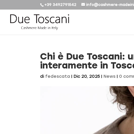
+39 3492791542
info@cashmere-madeini
Chi è Due Toscani: u
interamente in Tos
di
fedescata
|
Dic 20, 2025
|
News
|
0 com