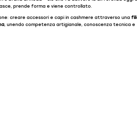
sce, prende forma e viene controllato.
one: creare accessori e capi in cashmere attraverso una
fil
na
, unendo competenza artigianale, conoscenza tecnica e
l distretto tessile di Prato
distretto tessile di
Prato
, uno dei poli storici più importanti
lla maglieria. Qui, da oltre cinquant’anni, si tramanda un sap
e, conoscenza delle fibre e capacità di risolvere problemi
zzata o frammentata:
ogni fase è seguita da vicino
, con un
i.
mere riciclato: due anime,
tipologie di materia prima: