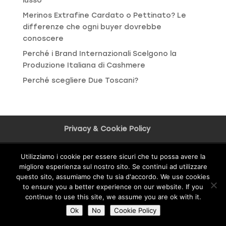
lusso
Merinos Extrafine Cardato o Pettinato? Le
differenze che ogni buyer dovrebbe
conoscere
Perché i Brand Internazionali Scelgono la
Produzione Italiana di Cashmere
Perché scegliere Due Toscani?
Privacy & Cookie Policy
Federico Scatizzi, Via B. Tettamanti, 19A -
Utilizziamo i cookie per essere sicuri che tu possa avere la
migliore esperienza sul nostro sito. Se continui ad utilizzare
59100 Prato - Italia - P.IVA/VAT IT02285360976
questo sito, assumiamo che tu sia d'accordo. We use cookies
to ensure you a better experience on our website. If you
continue to use this site, we assume you are ok with it.
Ok
No
Cookie Policy