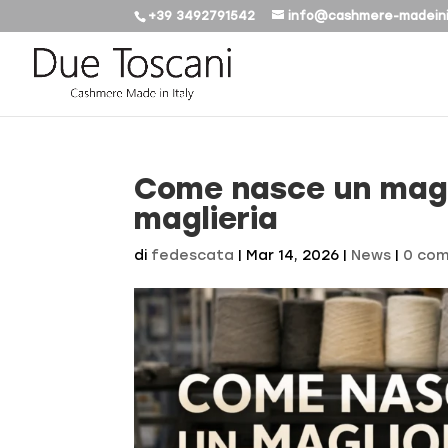
+39 3492791542
info@cashmere-madeini
Come nasce un magli
maglieria
di
fedescata
|
Mar 14, 2026
|
News
|
0 com