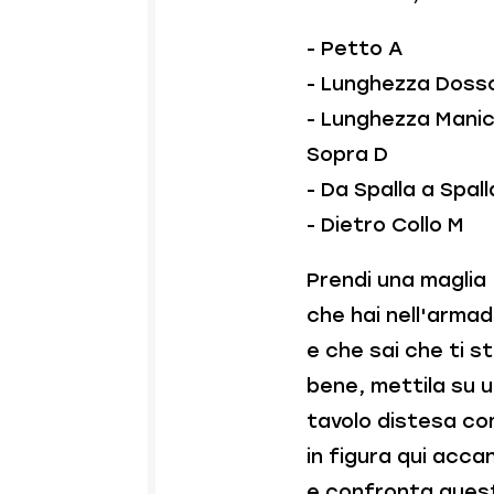
- Petto A
- Lunghezza Doss
- Lunghezza Mani
Sopra D
- Da Spalla a Spall
- Dietro Collo M
Prendi una maglia
che hai nell'armad
e che sai che ti s
bene, mettila su 
tavolo distesa c
in figura qui acca
e confronta ques