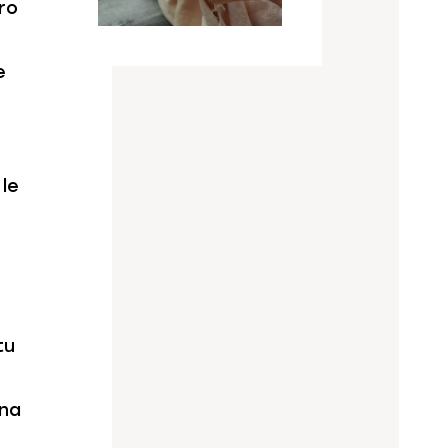
ro
e
 le
tu
nna