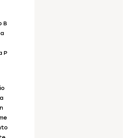
o B
ca
a P
io
ta
un
ome
nto
te