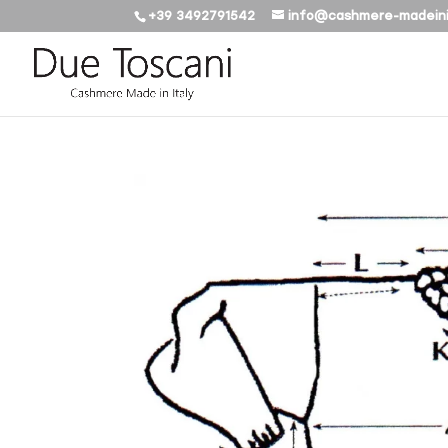
+39 3492791542
info@cashmere-madeini