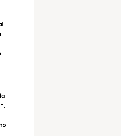
al
a
e
la
",
ono