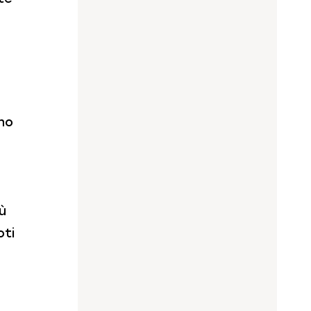
no
iù
oti