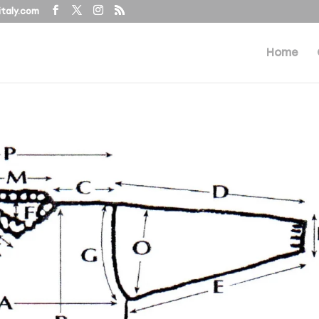
taly.com
Home