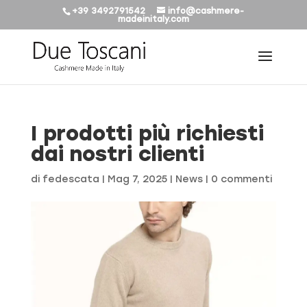
+39 3492791542
info@cashmere-
madeinitaly.com
I prodotti più richiesti
dai nostri clienti
di
fedescata
|
Mag 7, 2025
|
News
|
0 commenti