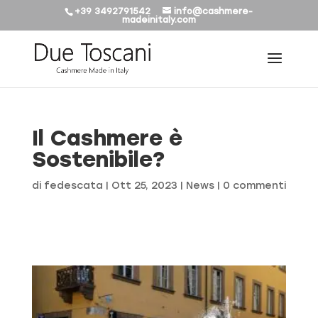
+39 3492791542
info@cashmere-
madeinitaly.com
Il Cashmere è
Sostenibile?
di
fedescata
|
Ott 25, 2023
|
News
|
0 commenti