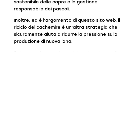
sostenibile delle capre e la gestione
responsabile dei pascoli.
Inoltre, ed è l’argomento di questo sito web, il
riciclo del cachemire è un'altra strategia che
sicuramente aiuta a ridurre la pressione sulla
produzione di nuova lana.
Sei un privato e vuoi acquistare i nostri maglioni
in Cashmere Riciclato Ecosostenibile Made in
Italy?
Clicca qui.
Sei un negozio o un rivenditore e vuoi vedere la
nostra collezione?
Clicca qui