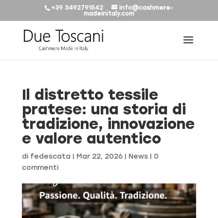
+39 3492791542
info@cashmere-
madeinitaly.com
Il distretto tessile
pratese: una storia di
tradizione, innovazione
e valore autentico
di
fedescata
|
Mar 22, 2026
|
News
|
0
commenti