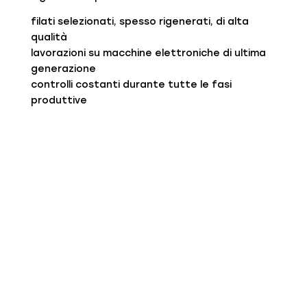
filati selezionati, spesso rigenerati, di alta
qualità
lavorazioni su macchine elettroniche di ultima
generazione
controlli costanti durante tutte le fasi
produttive
Produciamo maglieria pensata per il retail
contemporaneo: capi essenziali, versatili,
senza tempo.
Come lo facciamo
Il nostro processo è diretto, trasparente e
profondamente radicato nel territorio.
Selezione del filato
Utilizziamo cashmere e fibre pregiate, spesso
provenienti da filiere rigenerate, per unire
qualità e sostenibilità.