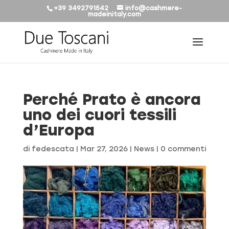
+39 3492791542
info@cashmere-
madeinitaly.com
Perché Prato è ancora
uno dei cuori tessili
d’Europa
di
fedescata
|
Mar 27, 2026
|
News
|
0 commenti