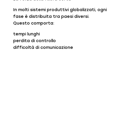
In molti sistemi produttivi globalizzati, ogni
fase è distribuita tra paesi diversi.
Questo comporta:
tempi lunghi
perdita di controllo
difficoltà di comunicazione
A Prato, invece, la filiera corta consente:
sviluppo rapido dei campioni
modifiche immediate
controllo diretto sulla qualità
maggiore affidabilità nelle consegne
Per un buyer, significa meno rischio e più
reattività.
Un know-how che non si improvvisa
Il vero valore di Prato non è solo