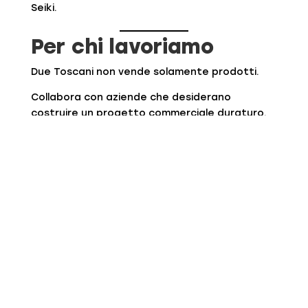
Seiki.
Per chi lavoriamo
Due Toscani non vende solamente prodotti.
Collabora con aziende che desiderano
costruire un progetto commerciale duraturo.
I nostri clienti comprendono:
Boutique indipendenti
Concept Store
Catene di negozi
Importatori
Distributori
Brand di moda
Startup Fashion
E-commerce
Aziende che desiderano sviluppare una