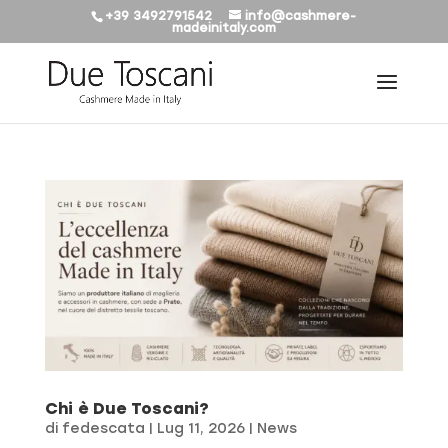
+39 3492791542
info@cashmere-
madeinitaly.com
Chi è Due Toscani?
di
fedescata
|
Lug 11, 2026
|
News